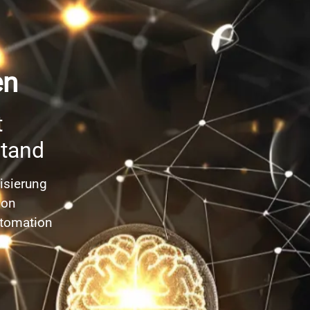
en
t
stand
isierung
tion
tomation